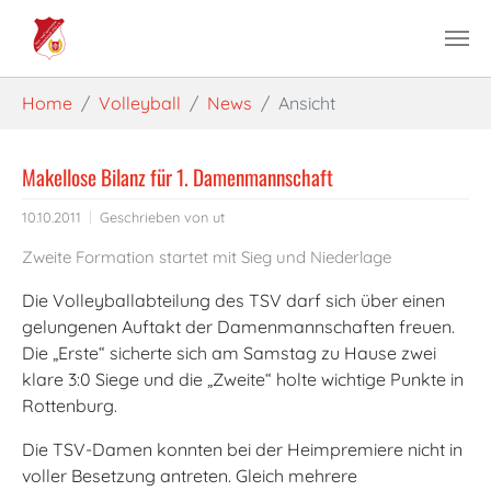
Skip to main content
You are here:
Home
Volleyball
News
Ansicht
Makellose Bilanz für 1. Damenmannschaft
10.10.2011
Geschrieben von
ut
Zweite Formation startet mit Sieg und Niederlage
Die Volleyballabteilung des TSV darf sich über einen
gelungenen Auftakt der Damenmannschaften freuen.
Die „Erste“ sicherte sich am Samstag zu Hause zwei
klare 3:0 Siege und die „Zweite“ holte wichtige Punkte in
Rottenburg.
Die TSV-Damen konnten bei der Heimpremiere nicht in
voller Besetzung antreten. Gleich mehrere