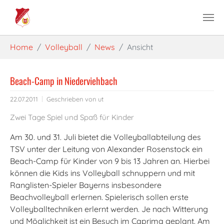
Skip to main content
You are here:
Home
Volleyball
News
Ansicht
Beach-Camp in Niederviehbach
22.07.2011
Geschrieben von
ut
Zwei Tage Spiel und Spaß für Kinder
Am 30. und 31. Juli bietet die Volleyballabteilung des
TSV unter der Leitung von Alexander Rosenstock ein
Beach-Camp für Kinder von 9 bis 13 Jahren an. Hierbei
können die Kids ins Volleyball schnuppern und mit
Ranglisten-Spieler Bayerns insbesondere
Beachvolleyball erlernen. Spielerisch sollen erste
Volleyballtechniken erlernt werden. Je nach Witterung
und Möglichkeit ist ein Besuch im Caprima geplant. Am