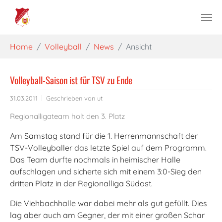
Skip to main content
You are here:
Home
Volleyball
News
Ansicht
Volleyball-Saison ist für TSV zu Ende
31.03.2011
Geschrieben von
ut
Regionalligateam holt den 3. Platz
Am Samstag stand für die 1. Herrenmannschaft der
TSV-Volleyballer das letzte Spiel auf dem Programm.
Das Team durfte nochmals in heimischer Halle
aufschlagen und sicherte sich mit einem 3:0-Sieg den
dritten Platz in der Regionalliga Südost.
Die Viehbachhalle war dabei mehr als gut gefüllt. Dies
lag aber auch am Gegner, der mit einer großen Schar