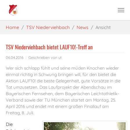
Skip to main content
You are here:
Home
TSV Niederviehbach
News
Ansicht
TSV Niederviehbach bietet LAUF10!-Treff an
06.04.2016
Geschrieben von
ut
Wer sich schlapp fühlt und seine müden Knochen wieder
einmal richtig in Schwung bringen will, für den bietet die
Aktion LAUF10! die beste Gelegenheit, gute Vorsätze in die
Tat umzusetzen. Das Laufprojekt der Abendschau im
Bayerischen Fernsehen, dem Bayerischen Leichtathletik-
Verband sowie der TU München startet am Montag, 25.
April 2016 und endet mit einem großen Finallauf am
Freitag, 8. Juli.
Die