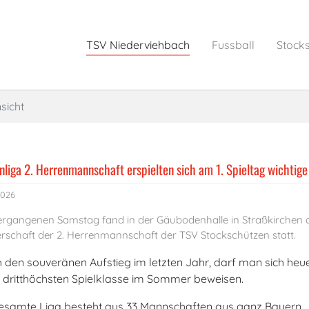
TSV Niederviehbach
Fussball
Stock
sicht
nliga 2. Herrenmannschaft erspielten sich am 1. Spieltag wichtig
2026
rgangenen Samstag fand in der Gäubodenhalle in Straßkirchen d
erschaft der 2. Herrenmannschaft der TSV Stockschützen statt.
 den souveränen Aufstieg im letzten Jahr, darf man sich heu
r dritthöchsten Spielklasse im Sommer beweisen.
esamte Liga besteht aus 33 Mannschaften aus ganz Bayern