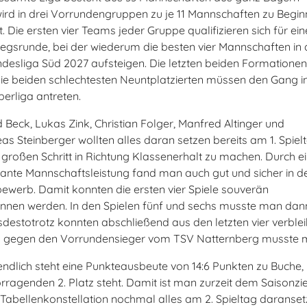
ird in drei Vorrundengruppen zu je 11 Mannschaften zu Begin
lt. Die ersten vier Teams jeder Gruppe qualifizieren sich für ein
iegsrunde, bei der wiederum die besten vier Mannschaften in 
ndesliga Süd 2027 aufsteigen. Die letzten beiden Formationen
ie beiden schlechtesten Neuntplatzierten müssen den Gang i
berliga antreten.
d Beck, Lukas Zink, Christian Folger, Manfred Altinger und
as Steinberger wollten alles daran setzen bereits am 1. Spiel
 großen Schritt in Richtung Klassenerhalt zu machen. Durch e
ante Mannschaftsleistung fand man auch gut und sicher in d
ewerb. Damit konnten die ersten vier Spiele souverän
nen werden. In den Spielen fünf und sechs musste man dan
sdestotrotz konnten abschließend aus den letzten vier verbl
g gegen den Vorrundensieger vom TSV Natternberg musste 
endlich steht eine Punkteausbeute von 14:6 Punkten zu Buche,
rragenden 2. Platz steht. Damit ist man zurzeit dem Saisonzi
Tabellenkonstellation nochmal alles am 2. Spieltag daranset