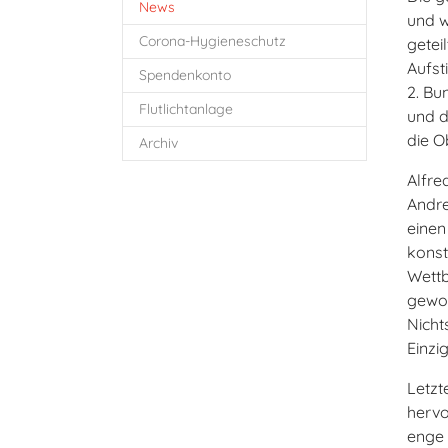
News
und w
Corona-Hygieneschutz
getei
Aufst
Spendenkonto
2. Bu
Flutlichtanlage
und d
die O
Archiv
Alfre
Andre
einen
konst
Wettb
gewon
Nicht
Einzi
Letzt
hervo
enge 