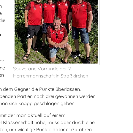
n
e
die
n
tag
ine
Souveräne Vorrunde der 2.
en
Herrenmannschaft in Straßkirchen
n dem Gegner die Punkte überlassen.
eibenden Partien noch drei gewonnen werden.
man sich knapp geschlagen geben.
 mit der man aktuell auf einem
el Klassenerhalt nahe, muss aber durch eine
zen, um wichtige Punkte dafür einzufahren.