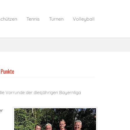
schützen
Tennis
Turnen
Volleyball
e Punkte
ie Vorrunde der diesjährigen Bayernliga
er