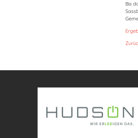
Bis d
Sassb
Gemei
Ergeb
Zurü