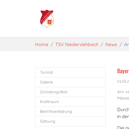
Skip to main content
You are here:
Home
TSV Niederviehbach
News
An
Bayer
Turnrat
02.06.
Galerie
Am ve
Gründungsfest
Meist
Kraftraum
Durch
Beitrittserklärung
in de
Satzung
Die g