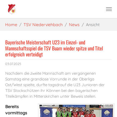
Skip to main content
You are here:
Home
TSV Niederviehbach
News
Ansicht
Bayerische Meisterschaft U23 im Einzel- und
Mannschaftsspiel die TSV Buam wieder spitze und Titel
erfolgreich verteidigt
03.07.2025
Nachdem die zweite Mannschaft am vergangenen
Samstag eine grandiose Vorrunde in der Oberliga
Ost/West spielte, durfte tagsdrauf die U23 Junioren der
TSV Stockschützen ihr Können bei den bayerischen
Titelkämpfen in Mitterskirchen unter Beweis stellen.
Bereits
vormittags