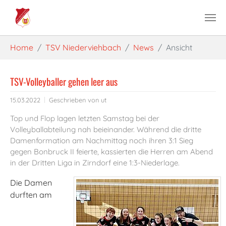
Skip to main content
You are here:
Home
TSV Niederviehbach
News
Ansicht
TSV-Volleyballer gehen leer aus
15.03.2022
Geschrieben von
ut
Top und Flop lagen letzten Samstag bei der
Volleyballabteilung nah beieinander. Während die dritte
Damenformation am Nachmittag noch ihren 3:1 Sieg
gegen Bonbruck II feierte, kassierten die Herren am Abend
in der Dritten Liga in Zirndorf eine 1:3-Niederlage.
Die Damen
durften am